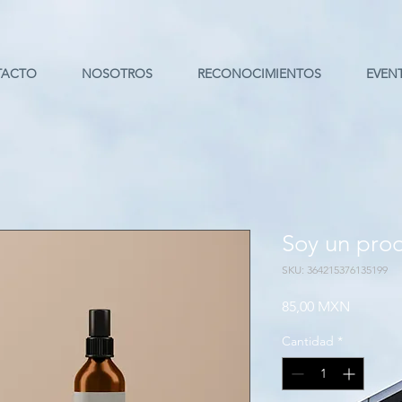
TACTO
NOSOTROS
RECONOCIMIENTOS
EVEN
Soy un pro
SKU: 364215376135199
Precio
85,00 MXN
Cantidad
*