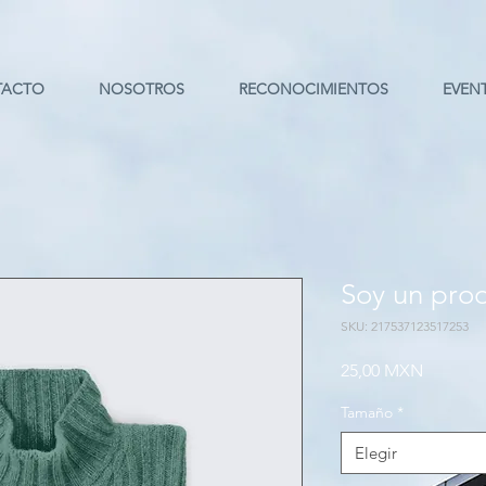
TACTO
NOSOTROS
RECONOCIMIENTOS
EVEN
Soy un pro
SKU: 217537123517253
Precio
25,00 MXN
Tamaño
*
Elegir